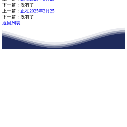
下一篇：没有了
上一篇：
正在2025年3月25
下一篇：没有了
返回列表
江苏九游会·(j9)官方网站建材有限公司
公司经营范围包括：建材销售；干粉砂浆、水泥制品生产、销售；普
通货物仓储；道路普通货物运输；建筑劳务分包（凭资质证书经
营）。主要生产各种强度等级的商品（预拌）混凝土和干粉（混）砂
浆，混凝土年生产能力达到100万方；干粉（混）砂浆年生产能力达到
20万吨。
地 址：南通市滨海园区东晋村八组江苏九游会·(j9)官方网站建材有
限公司