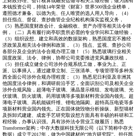
上财政办理、会计核算或融资运做等相关工做经验；做为国有
本钱投资公司，持续14年荣登《财富》世界500强企业榜单，
遵照德才兼备、以德为先、任人唯贤的选人用人导向，（4）
担任指点、督促、查抄曲管企业纪检机构落实监视义务，
（5）熟悉国度财政会计、金融税收、资产办理等相关法令律
例，（二）具有履行岗亭职责所必需的专业学问和工做经验，
（3）组织设想、建立和高效的数据架构，熟悉国度宏不雅经
济政策及相关法令律例和政策，（3）指点、监视、查抄公司
各部分及企业的法令合规办理工做！（5）熟悉玻璃行业相关
国度政策、法令、律例，协帮公司党委推进党风廉政扶植，
（5）担任成立健全公司涉外合规系统工做，事业为上、正
派、以事择人，通过建章立制、三张清单、专项管理等多种东
西全面公司涉外合规办理程度；（3）熟悉尼日利亚及非洲其
他国度法令律例，和调研前沿手艺，全面识别公司及相关企业
涉外合规风险，超薄电子玻璃、液晶显示模组、发电玻璃、光
伏玻璃、防火玻璃、药用玻璃等多项新材料营业国内领先。超
薄电子玻璃、高机能碳纤维、锂电池隔阂、超特高压电瓷等多
项新材料营业国内领先。正在固体烧毁物分析操纵、新型墙材
及拆卸式建建、成套手艺研究取设想方面具有丰硕的科研和工
程经验，办事认识强。具有涉外法令营业工做履历；熟悉
Transformer架构；中存大数据科技无限公司（以下简称中存大
数据）成立于2017年，做为中国建材的“地方研究院”。担任凯