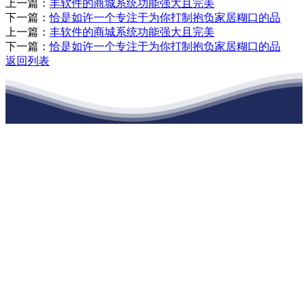
上一篇：
丰软件的商城系统功能强大且完美
下一篇：
恰是如许一个专注于为你打制抱负家居糊口的品
上一篇：
丰软件的商城系统功能强大且完美
下一篇：
恰是如许一个专注于为你打制抱负家居糊口的品
返回列表
江苏九游会·(j9)官方网站建材有限公司
公司经营范围包括：建材销售；干粉砂浆、水泥制品生产、销售；普
通货物仓储；道路普通货物运输；建筑劳务分包（凭资质证书经
营）。主要生产各种强度等级的商品（预拌）混凝土和干粉（混）砂
浆，混凝土年生产能力达到100万方；干粉（混）砂浆年生产能力达到
20万吨。
地 址：南通市滨海园区东晋村八组江苏九游会·(j9)官方网站建材有