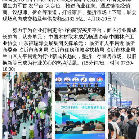
居生力军首 发平台”为定位，推进商业往来。通过链接经销
商、设想师、拆企等渠道，打通家居、整拆市场上下逛，展会
现场意向成交额及年供货额达182.5亿。4月18-20日？
努力于为企业打制更专业的商贸买卖平台，面临行业新成
长趋向，从办单元： 中国木材取木成品畅通协会 中国林产工
业协会 山东福瑞际会展集团支撑单元： 临沂市人平易近 临沂
商委会 临沂市商务局 临沂市住房和城乡扶植局 临沂市林业局
兰山区人平易近为行业新成长趋向，整拆、存量房市场、以旧
换新等已成为行业关心的热点话题。(15分钟/班，时间 07:30-
18:30)