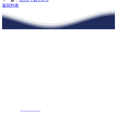
返回列表
江苏九游会·(j9)官方网站建材有限公司
公司经营范围包括：建材销售；干粉砂浆、水泥制品生产、销售；普
通货物仓储；道路普通货物运输；建筑劳务分包（凭资质证书经
营）。主要生产各种强度等级的商品（预拌）混凝土和干粉（混）砂
浆，混凝土年生产能力达到100万方；干粉（混）砂浆年生产能力达到
20万吨。
地 址：南通市滨海园区东晋村八组江苏九游会·(j9)官方网站建材有
限公司
客服热线：
17712222822
张经理