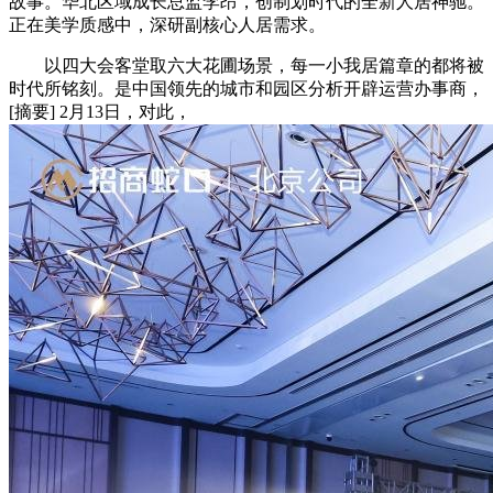
故事。华北区域成长总监李昂，创制划时代的全新人居神驰。
正在美学质感中，深研副核心人居需求。
以四大会客堂取六大花圃场景，每一小我居篇章的都将被
时代所铭刻。是中国领先的城市和园区分析开辟运营办事商，
[摘要] 2月13日，对此，