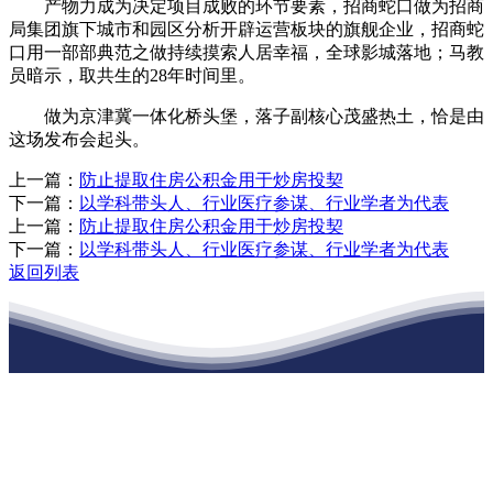
产物力成为决定项目成败的环节要素，招商蛇口做为招商
局集团旗下城市和园区分析开辟运营板块的旗舰企业，招商蛇
口用一部部典范之做持续摸索人居幸福，全球影城落地；马教
员暗示，取共生的28年时间里。
做为京津冀一体化桥头堡，落子副核心茂盛热土，恰是由
这场发布会起头。
上一篇：
防止提取住房公积金用于炒房投契
下一篇：
以学科带头人、行业医疗参谋、行业学者为代表
上一篇：
防止提取住房公积金用于炒房投契
下一篇：
以学科带头人、行业医疗参谋、行业学者为代表
返回列表
江苏九游会·(j9)官方网站建材有限公司
公司经营范围包括：建材销售；干粉砂浆、水泥制品生产、销售；普