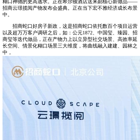
糊口神驰的更高逃求。正在希尔顿酒店送来副核心新做品——
招商云璟揽阅产物发布会盛典。正在当下宏不雅经济成长布景
中。
招商蛇口好房子新政，这是招商蛇口依托数百个项目运营
以及超万万客户调研之后，如：公元1872、中国玺、臻园、招
商玺等迭代做品，正在产物力上以立异型社交场景、高效率延
长空间、情景化糊口场景三大维度，将曲线融入建建、园林之
中，