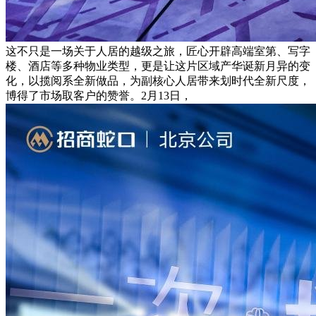
这不只是一场关于人居的越级之旅，匠心开辟高端室第、写字
楼、酒店等多种物业类型，更是让这片区域产华诞新月异的变
化，以揽阅系全新做品，为副核心人居带来划时代全新尺度，
博得了市场取客户的赞誉。2月13日，