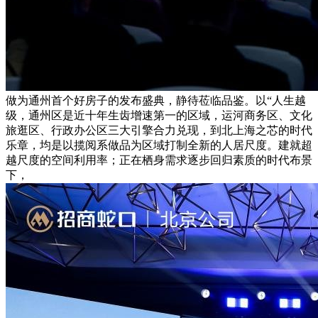
做为通州首个好房子的发布盛典，静待莅临品鉴。以“人生越
级，通州区是近十年生齿增速第一的区域，运河商务区、文化
旅逛区、行政办公区三大引擎合力兑现，到北上海之芯的时代
乐章，均是以揽阅系做品为区域打制全新的人居尺度。建就超
越尺度的空间利用率；正在栖身需求逐步回归素质的时代布景
下，