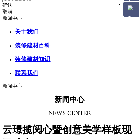
确认
取消
新闻中心
关于我们
装修建材百科
装修建材知识
联系我们
新闻中心
新闻中心
NEWS CENTER
云璟揽阅心暨创意美学样板现