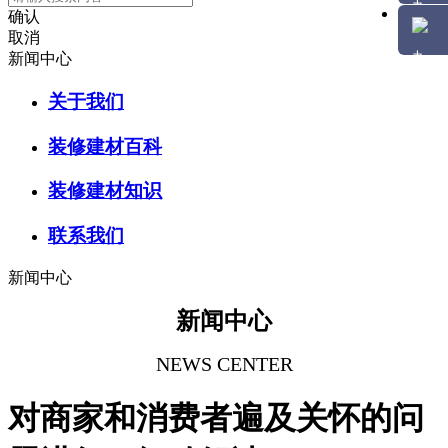
确认
取消
新闻中心
关于我们
装修建材百科
装修建材知识
联系我们
新闻中心
新闻中心
NEWS CENTER
对商家和消费者遍及关怀的问