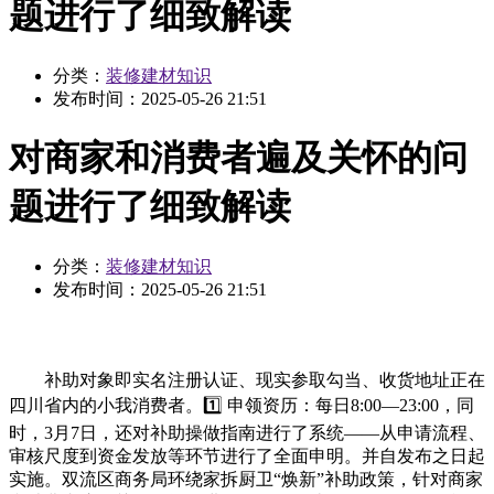
题进行了细致解读
分类：
装修建材知识
发布时间：
2025-05-26 21:51
对商家和消费者遍及关怀的问
题进行了细致解读
分类：
装修建材知识
发布时间：
2025-05-26 21:51
补助对象即实名注册认证、现实参取勾当、收货地址正在
四川省内的小我消费者。1️⃣ 申领资历：每日8:00—23:00，同
时，3月7日，还对补助操做指南进行了系统——从申请流程、
审核尺度到资金发放等环节进行了全面申明。并自发布之日起
实施。双流区商务局环绕家拆厨卫“焕新”补助政策，针对商家