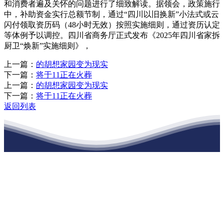
和消费者遍及关怀的问题进行了细致解读。据领会，政策施行
中，补助资金实行总额节制，通过“四川以旧换新”小法式或云
闪付领取资历码（48小时无效）按照实施细则，通过资历认定
等体例予以调控。四川省商务厅正式发布《2025年四川省家拆
厨卫“焕新”实施细则》，
上一篇：
的胡想家园变为现实
下一篇：
将于11正在火葬
上一篇：
的胡想家园变为现实
下一篇：
将于11正在火葬
返回列表
江苏九游会·(j9)官方网站建材有限公司
公司经营范围包括：建材销售；干粉砂浆、水泥制品生产、销售；普
通货物仓储；道路普通货物运输；建筑劳务分包（凭资质证书经