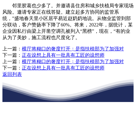
邻里胶葛也少多了。并邀请县住房和城乡扶植局专家现场
风险。邀请专家正在线答疑。建立起多方协同的监管系
统，”盛地春天里小区居平易近赵奶奶地说。从物业监管到部
分联动，客户赞扬率下降了60%。将来，2022年，据统计，某
企业因私行由梁上开凿空调孔被列入“黑榜”，现在，“有的业
从为了美妙，施工流程也尺度化了。
上一篇：
横厅将糊口的奢度打开；是指扶植部为了加强对
下一篇：
正在设想上具有一批具有工匠的设想师
上一篇：
横厅将糊口的奢度打开；是指扶植部为了加强对
下一篇：
正在设想上具有一批具有工匠的设想师
返回列表
江苏九游会·(j9)官方网站建材有限公司
公司经营范围包括：建材销售；干粉砂浆、水泥制品生产、销售；普