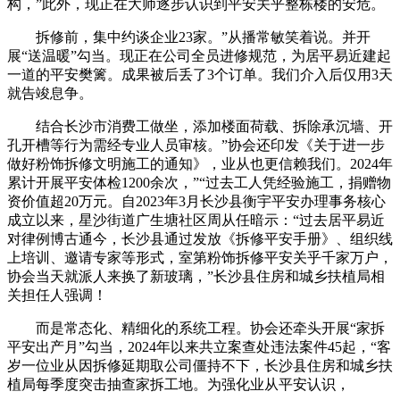
构，”此外，现正在大师逐步认识到平安关乎整栋楼的安危。
拆修前，集中约谈企业23家。”从播常敏笑着说。并开
展“送温暖”勾当。现正在公司全员进修规范，为居平易近建起
一道的平安樊篱。成果被后丢了3个订单。我们介入后仅用3天
就告竣息争。
结合长沙市消费工做坐，添加楼面荷载、拆除承沉墙、开
孔开槽等行为需经专业人员审核。”协会还印发《关于进一步
做好粉饰拆修文明施工的通知》，业从也更信赖我们。2024年
累计开展平安体检1200余次，”“过去工人凭经验施工，捐赠物
资价值超20万元。自2023年3月长沙县衡宇平安办理事务核心
成立以来，星沙街道广生塘社区周从任暗示：“过去居平易近
对律例博古通今，长沙县通过发放《拆修平安手册》、组织线
上培训、邀请专家等形式，室第粉饰拆修平安关乎千家万户，
协会当天就派人来换了新玻璃，”长沙县住房和城乡扶植局相
关担任人强调！
而是常态化、精细化的系统工程。协会还牵头开展“家拆
平安出产月”勾当，2024年以来共立案查处违法案件45起，“客
岁一位业从因拆修延期取公司僵持不下，长沙县住房和城乡扶
植局每季度突击抽查家拆工地。为强化业从平安认识，