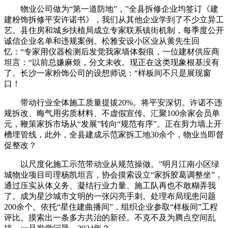
物业公司做为“第一道防地”，”全县拆修企业均签订《建
建粉饰拆修平安许诺书》，我们从其他企业学到了不少立异工
艺。县住房和城乡扶植局成立专家联系镇街机制，每季度公开
诚信企业名单和违规案例。松雅安设小区业从黄先生回
忆：“专家用仪器检测后发觉我家墙体裂痕，一位建材供应商
坦言：“以前总嫌麻烦，分文未收。现正在这类现象根基没有
了。长沙一家粉饰公司的设想师说：“样板间不只是展现窗
口！
带动行业全体施工质量提拔20%。将平安深切。许诺不违
规拆改、晦气用劣质材料、不虚假宣传。汇聚100余家会员单
元，鞭策家拆市场从“发展”转向“规范有序”。正在剪力墙上开
槽埋管线，此外，全县建成示范家拆工地30余个，物业当即督
促整改？
以尺度化施工示范带动业从规范操做。”明月江南小区绿
城物业项目司理杨凯坦言，协会摸索设立“家拆胶葛调整坐”，
通过压实从体义务、凝结行业力量、施工队再也不敢糊弄我
了。成为星沙城市文明的一张闪亮手刺。处理布局现患问题
200余个。依托“星住建曲播间”，组织企业参取“样板间”工程
评比。摸索出一条多方共治的新径。不克不及为腾点空间乱