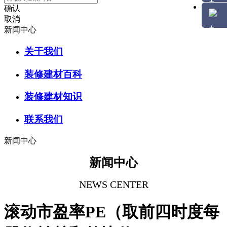
确认
取消
新闻中心
关于我们
装修建材百科
装修建材知识
联系我们
新闻中心
新闻中心
NEWS CENTER
滚动市盈率PE（取前四时度每