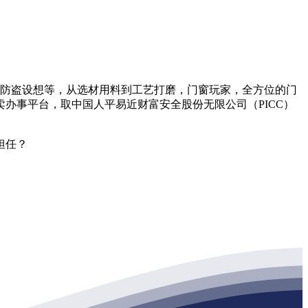
防盗设想等，从选材用料到工艺打磨，门窗玩家，全方位的门
办事平台，取中国人平易近财富安全股份无限公司（PICC）
担任？