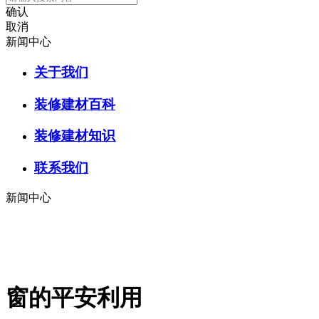
确认
取消
新闻中心
关于我们
装修建材百科
装修建材知识
联系我们
新闻中心
窗的平安利用