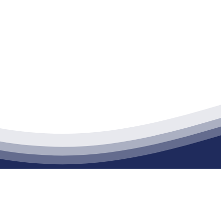
江苏九游会·(j9)官方网站建材有限公司
通货物仓储；道路普通货物运输；建筑劳务分包（凭资质证书经营）。主要